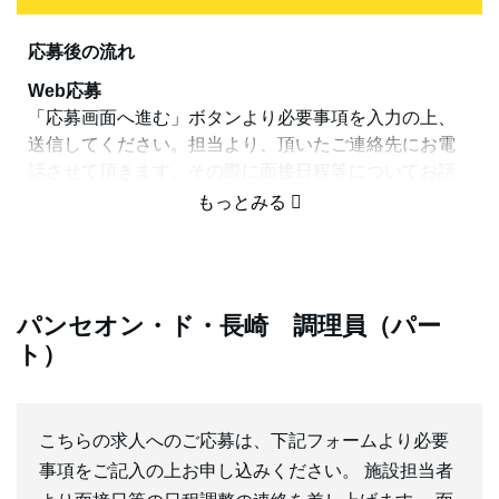
応募後の流れ
Web応募
「応募画面へ進む」ボタンより必要事項を入力の上、
送信してください。担当より、頂いたご連絡先にお電
話させて頂きます。その際に面接日程等についてお話
しできたらと思っております。
電話応募
繋がりにくい時は大変お手数おかけしますが、再度お
かけ直しください。
パンセオン・ド・長崎 調理員（パー
選考について
ト）
面接時は確認しておきたいことやシフト、その他の勤
務条件に関する希望など、どんな些細な事でもご相談
ください。また、お仕事の進め方も具体的にお話しし
こちらの求人へのご応募は、下記フォームより必要
ますのでご安心ください。お仕事に慣れるまで社員一
事項をご記入の上お申し込みください。 施設担当者
同しっかりとサポート致します。しばらくたっても連