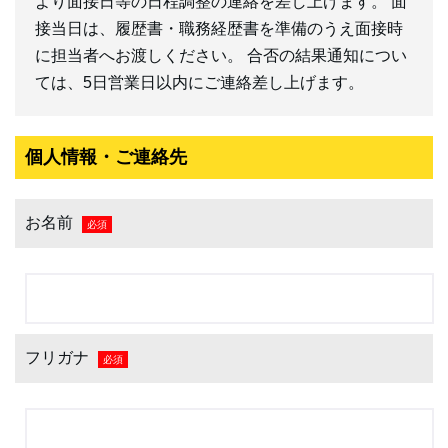
絡がない場合は、何らかの不具合が考えられますの
より面接日等の日程調整の連絡を差し上げます。 面
で、そう思われましたらお手数ですが、再度お電話に
接当日は、履歴書・職務経歴書を準備のうえ面接時
てお問い合わせください。
に担当者へお渡しください。 合否の結果通知につい
ては、5日営業日以内にご連絡差し上げます。
問い合わせ番号
095-882-4579
個人情報・ご連絡先
応募する
お名前
必須
最短1分で応募できる
フリガナ
必須