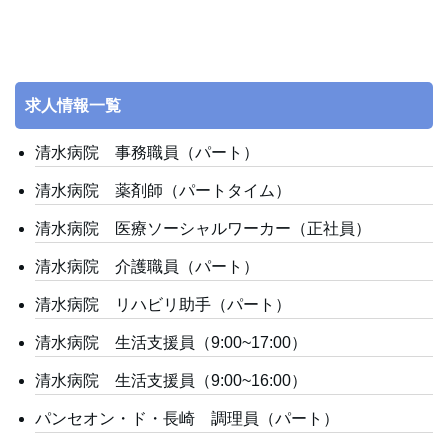
b
当法人は、個人情報への外部からの不当なアクセス、個
人情報の紛失・破壊・改ざん・漏えいなどの危険を防止
o
するためのセキュリティー対策を実施し、個人情報を安
o
全かつ適切に管理するよう努めます。
k
求人情報一覧
【公表と開示、訂正、利用停止について】
清水病院 事務職員（パート）
お客様がご自身の個人情報について、開示や訂正、追加
又は削除を希望される場合には、お客様の個人情報を開
清水病院 薬剤師（パートタイム）
示いただいた担当者にご連絡ください。すみやかに対応
清水病院 医療ソーシャルワーカー（正社員）
させていただきます。
清水病院 介護職員（パート）
清水病院 リハビリ助手（パート）
清水病院 生活支援員（9:00~17:00）
清水病院 生活支援員（9:00~16:00）
パンセオン・ド・長崎 調理員（パート）