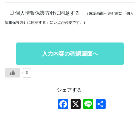
当法人は、個人情報保護の重要性を認識し、これら個人
個人情報保護方針に同意する
（確認画面へ進む前に「個人
情報を適切に利用し保護することが、当法人の事業活動
情報保護方針に同意する」にレ点が必要です。）
の基本であると共に、当法人の社会的責任であると考
え、信頼を一層確かなものにする活動を実施いたしま
す。
【利用目的の明確化】
当法人は、個人情報をご提供いただく場合、お客様から
のお問合せやご依頼内容に対応させていただく目的での
0
み使用いたします。
【第三者への提供の制限】
シェアする
当法人は、ご提供いただいた個人情報については、契約
F
X
Li
共
の責任を果たすためならびにその他正当な理由のあると
a
n
有
きを除き、ご承認いただいた以外の第三者には提供いた
c
e
しません。
e
【厳重かつ適正な管理】