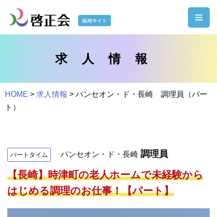
コ
ン
テ
求人情報
ン
ツ
へ
HOME
>
求人情報
>
パンセオン・ド・長崎 調理員（パー
ス
ト）
キ
ッ
プ
調理員
パンセオン・ド・長崎
パートタイム
【長崎】時津町の老人ホームで未経験から
はじめる調理のお仕事！【パート】