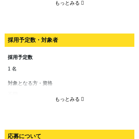
待遇・福利厚生
最短1分で応募できる
マイカー通勤可、制服貸与、スポーツ観戦券付与（V・
ファーレン長崎・長崎ヴェルカ）、
法人内企業主導型保育園完備、社内研修制度、24時間
稼働トレーニングジム完備
採用予定数・対象者
仕事内容
採用予定数
〇軽費老人ホームにおける以下の業務を行います。
1 名
入居者様（高齢者様）の食事の調理・盛付など。
なお調理はスタッフ3~4名体制で行います。
対象となる方・資格
〇介護施設での勤務が初めての方も歓迎いたします。
不問
応募する
応募する
最短1分で応募できる
最短1分で応募できる
応募について