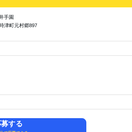
井手園
郡時津町元村郷897
応募する