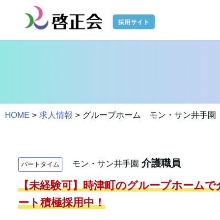
コ
ン
テ
ン
ツ
へ
ス
HOME
>
求人情報
>
グループホーム モン・サン井手園
キ
ッ
プ
介護職員
モン・サン井手園
パートタイム
【未経験可】時津町のグループホームで
ート積極採用中！